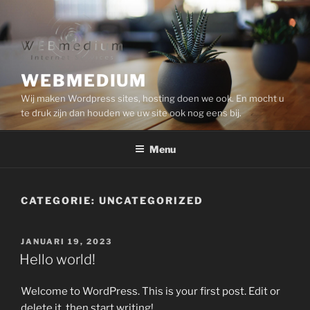
Naar
de
inhoud
springen
WEBMEDIUM
Wij maken Wordpress sites, hosting doen we ook. En mocht u
te druk zijn dan houden we uw site ook nog eens bij.
Menu
CATEGORIE:
UNCATEGORIZED
GEPLAATST
JANUARI 19, 2023
OP
Hello world!
Welcome to WordPress. This is your first post. Edit or
delete it, then start writing!