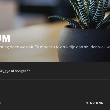
UM
ting doen we ook. En mocht u te druk zijn dan houden we uw s
rijg je al honger??
VIND ONS
N