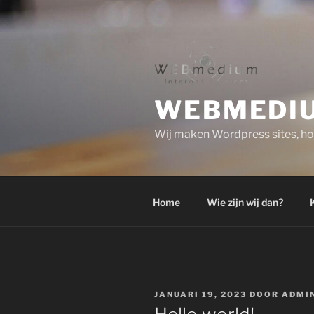
Naar
de
inhoud
springen
WEBMEDI
Wij maken Wordpress sites, hos
Home
Wie zijn wij dan?
K
GEPLAATST
JANUARI 19, 2023
DOOR
ADMI
OP