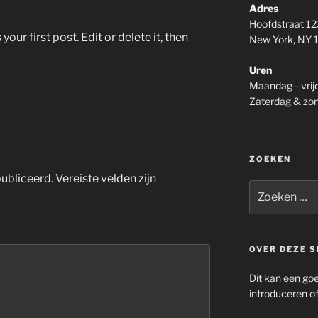
Adres
Hoofdstraat 12
ur first post. Edit or delete it, then
New York, NY
Uren
Maandag—vrijd
Zaterdag & zo
ZOEKEN
ubliceerd.
Vereiste velden zijn
Zoeken
naar:
OVER DEZE S
Dit kan een goed
introduceren of